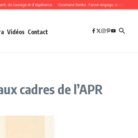
e courage et d’espérance
Ousmane Sonko : Fanon engage, la cohérence oblige
ra
Vidéos
Contact
aux cadres de l’APR