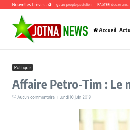
Aller au contenu
Nouvelles brèves :
Discours de recadrage au peuple pastefien
PASTEF, douze ans : quand 
Accueil
Actu
Politique
Affaire Petro-Tim : Le
Aucun commentaire
lundi 10 juin 2019