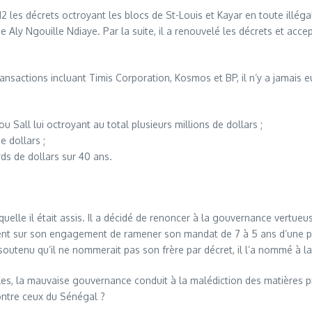
012 les décrets octroyant les blocs de St-Louis et Kayar en toute illé
de Aly Ngouille Ndiaye. Par la suite, il a renouvelé les décrets et acc
sactions incluant Timis Corporation, Kosmos et BP, il n’y a jamais e
iou Sall lui octroyant au total plusieurs millions de dollars ;
e dollars ;
rds de dollars sur 40 ans.
aquelle il était assis. Il a décidé de renoncer à la gouvernance vertu
ent sur son engagement de ramener son mandat de 7 à 5 ans d’une part
 soutenu qu’il ne nommerait pas son frère par décret, il l’a nommé à l
les, la mauvaise gouvernance conduit à la malédiction des matières pr
ontre ceux du Sénégal ?