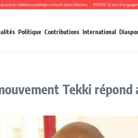
la cohérence politique s’inscrit dans l’histoire
PASTEF, 12 ans d’engagement, d
alités
Politique
Contributions
International
Diaspo
 mouvement Tekki répond 