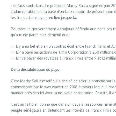
Les faits sont clairs. Le président Macky Sall a signé en juin 2
l’administration sur la base d’un faux rapport de présentation 
les transactions ayant eu lieu jusque là.
Pourtant, le gouvernement a toujours défendu que dans ces tran
qu’aucune partie n’ait démenti que :
Il y a eu bel et bien un contrat écrit entre Franck Timis et Al
BP a payé les actions de Timis Corporation à 250 millions d
BP va payer des royalties à Franck Timis entre 9 et 12 millia
De la déstabilisation du pays
C’est Macky Sall himself qui a décidé de scier la branche sur l
commençant par le wax waxett de 2016 à travers lequel il revi
mandat présidentiel avec la nouvelle constitution. Ensuite, il a
Il est un fait bien connu que dans un pays à ressources minéra
peuple sénégalais en défendant les intérêts de Franck Timis c