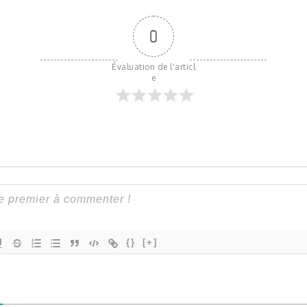
0
Évaluation de l'articl
e
{}
[+]