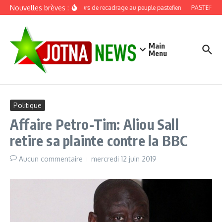
Aller au contenu
Nouvelles brèves :
Discours de recadrage au peuple pastefien
PASTEF, douz
Main
Menu
Politique
Affaire Petro-Tim: Aliou Sall
retire sa plainte contre la BBC
Aucun commentaire
mercredi 12 juin 2019