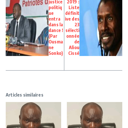
justice
2019 :
politiq
Liste
ue
définit
entra
ive des
dans la
23
dance !
sélecti
(Par
onnée
Ousma
de
ne
Aliou
Sonko)
Cissé
Articles similaires