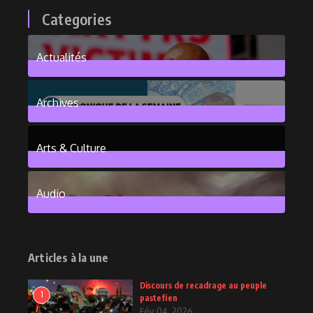
Categories
Actualités
376
Posts
Archives
101
Posts
Arts & Culture
6
Posts
Audio
2
Posts
Articles à la une
Discours de recadrage au peuple
1
pastefien
Fév 04, 2026