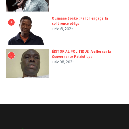
Ousmane Sonko : Fanon engage, la
4
cohérence oblige
Déc 18, 2025
ÉDITORIAL POLITIQUE : Veiller sur la
5
Gouvernance Patriotique
Déc 08, 2025