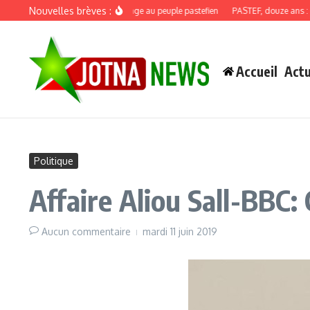
Aller au contenu
Nouvelles brèves :
Discours de recadrage au peuple pastefien
PASTEF, douze ans : quand 
Accueil
Actu
Politique
Affaire Aliou Sall-BBC
Aucun commentaire
mardi 11 juin 2019