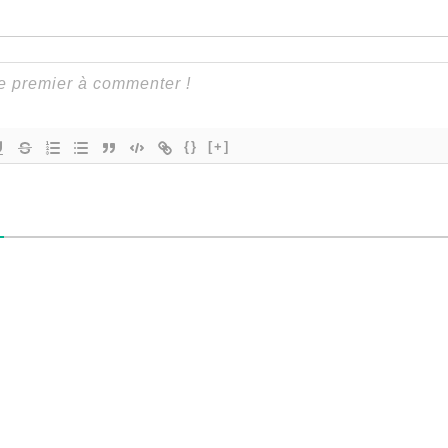
{}
[+]