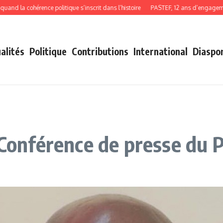
la cohérence politique s’inscrit dans l’histoire
PASTEF, 12 ans d’engagement, d
alités
Politique
Contributions
International
Diaspo
: Conférence de presse du 