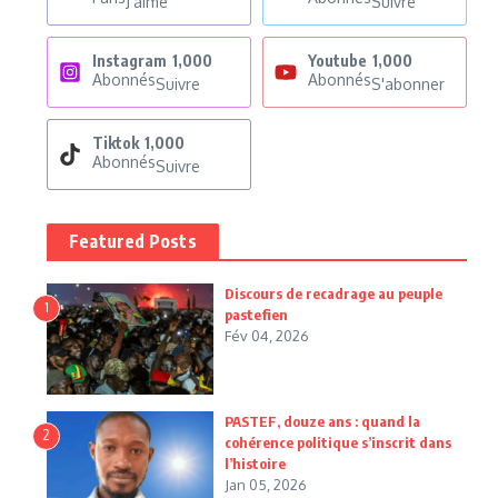
J'aime
Suivre
Instagram
1,000
Youtube
1,000
Abonnés
Abonnés
Suivre
S'abonner
Tiktok
1,000
Abonnés
Suivre
Featured Posts
Discours de recadrage au peuple
1
pastefien
Fév 04, 2026
PASTEF, douze ans : quand la
2
cohérence politique s’inscrit dans
l’histoire
Jan 05, 2026