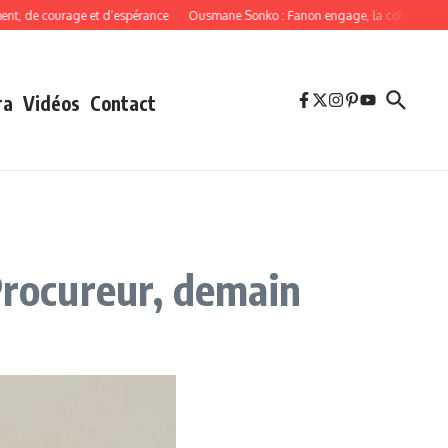
e courage et d’espérance
Ousmane Sonko : Fanon engage, la cohérence oblige
ra
Vidéos
Contact
Procureur, demain