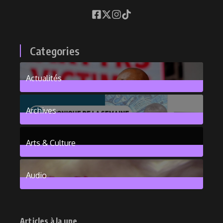
Categories
Actualités
376
Posts
Archives
101
Posts
Arts & Culture
6
Posts
Audio
2
Posts
Articles à la une