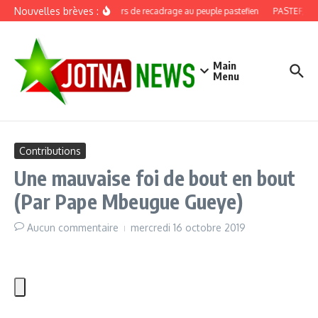
Aller au contenu
Nouvelles brèves :
Discours de recadrage au peuple pastefien
PASTEF, douz
Main
Menu
Contributions
Une mauvaise foi de bout en bout
(Par Pape Mbeugue Gueye)
Aucun commentaire
mercredi 16 octobre 2019