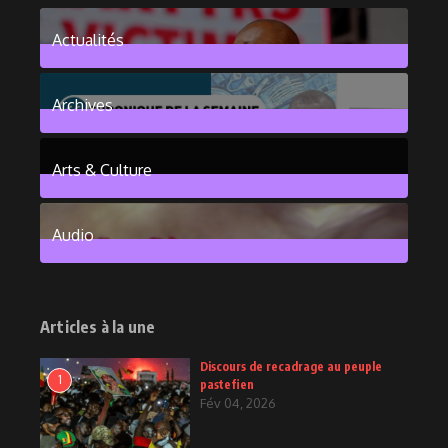
Actualités
376
Posts
Archives
101
Posts
Arts & Culture
6
Posts
Audio
2
Posts
Articles à la une
Discours de recadrage au peuple
1
pastefien
Fév 04, 2026