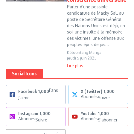
Parler d’une possible
candidature de Macky Sall au
poste de Secrétaire Général
des Nations Unies est déjà, en
soi, une insulte à la mémoire
des victimes, une offense aux
peuples épris de jus...
Kélountang Manga
jeudi 5 juin 2025
Lire plus
Social Icons
Fans
Facebook
1,000
X (Twitter)
1,000
Abonnés
J'aime
Suivre
Instagram
1,000
Youtube
1,000
Abonnés
Abonnés
Suivre
S'abonner