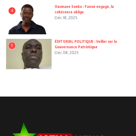
Ousmane Sonko : Fanon engage, la
4
cohérence oblige
Déc 18, 2025
ÉDITORIAL POLITIQUE : Veiller sur la
5
Gouvernance Patriotique
Déc 08, 2025