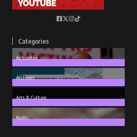
Categories
Actualités
376
Posts
Archives
101
Posts
Arts & Culture
6
Posts
Audio
2
Posts