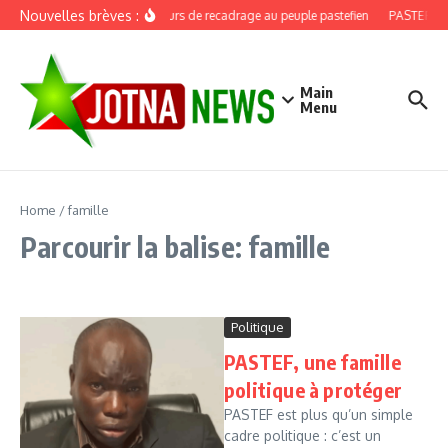
Aller au contenu
Nouvelles brèves :
Discours de recadrage au peuple pastefien
PASTEF, dou
Main
Menu
Home
/
famille
Parcourir la balise: famille
Politique
PASTEF, une famille
politique à protéger
PASTEF est plus qu’un simple
cadre politique : c’est un