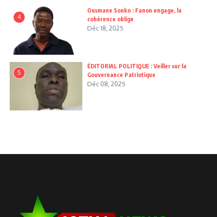
Ousmane Sonko : Fanon engage, la
4
cohérence oblige
Déc 18, 2025
ÉDITORIAL POLITIQUE : Veiller sur la
5
Gouvernance Patriotique
Déc 08, 2025