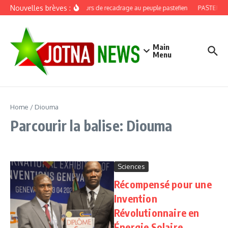
Aller au contenu
Nouvelles brèves :
Discours de recadrage au peuple pastefien
PASTEF, dou
Main
Menu
Home
/
Diouma
Parcourir la balise: Diouma
Sciences
Récompensé pour une
Invention
Révolutionnaire en
Énergie Solaire .