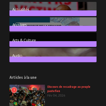
Actualités
376
Posts
Archives
101
Posts
Arts & Culture
6
Posts
Audio
2
Posts
Articles à la une
Discours de recadrage au peuple
1
pastefien
Fév 04, 2026