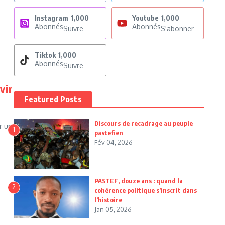
Instagram
1,000
Youtube
1,000
Abonnés
Abonnés
Suivre
S'abonner
Tiktok
1,000
Abonnés
Suivre
vir
Featured Posts
Discours de recadrage au peuple
r un
1
pastefien
Fév 04, 2026
PASTEF, douze ans : quand la
2
cohérence politique s’inscrit dans
l’histoire
Jan 05, 2026