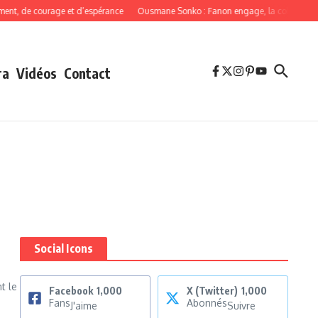
t, de courage et d’espérance
Ousmane Sonko : Fanon engage, la cohérence ob
ra
Vidéos
Contact
Social Icons
t le
Facebook
1,000
X (Twitter)
1,000
Fans
Abonnés
J'aime
Suivre