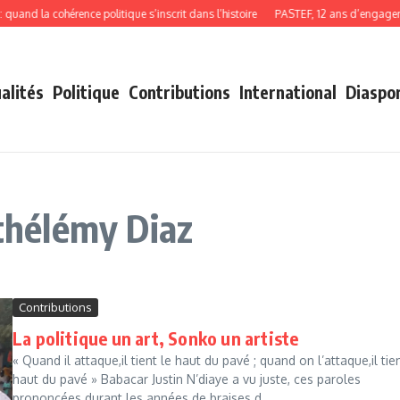
and la cohérence politique s’inscrit dans l’histoire
PASTEF, 12 ans d’engagemen
alités
Politique
Contributions
International
Diaspo
rthélémy Diaz
Contributions
La politique un art, Sonko un artiste
« Quand il attaque,il tient le haut du pavé ; quand on l’attaque,il tien
haut du pavé » Babacar Justin N’diaye a vu juste, ces paroles
prononcées durant les années de braises d...