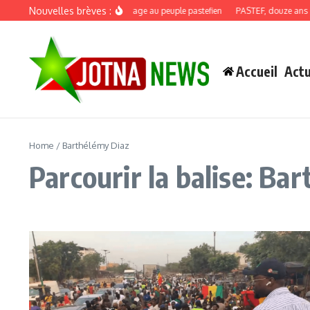
Aller au contenu
Nouvelles brèves :
Discours de recadrage au peuple pastefien
PASTEF, douze ans : qu
Accueil
Actu
Home
/
Barthélémy Diaz
Parcourir la balise: Ba