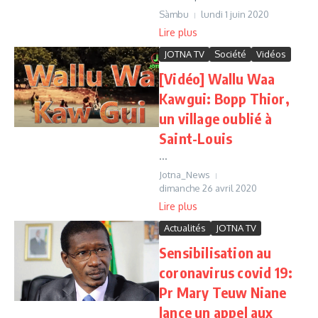
Sàmbu
lundi 1 juin 2020
Lire plus
JOTNA TV
Société
Vidéos
[Vidéo] Wallu Waa
Kawgui: Bopp Thior,
un village oublié à
Saint-Louis
...
Jotna_News
dimanche 26 avril 2020
Lire plus
Actualités
JOTNA TV
Sensibilisation au
coronavirus covid 19:
Pr Mary Teuw Niane
lance un appel aux