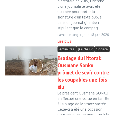
électorale de 2019, l’identité
d’une journaliste avait été
usurpée pour porter la
signature d’un texte publié
dans un journal ghanéen
stipulant que la compag...
Lamine Niang
jeudi 18 juin 2020
Lire plus
Actualités
JOTNA TV
Société
Bradage du littoral:
Ousmane Sonko
prômet de sevir contre
les coupables une fois
élu
Le président Ousmane SONKO
a effectué une sortie en famille
à la plage de Mermoz sacrée.
Celle-ci a été une occasion
pour adresser un message à la