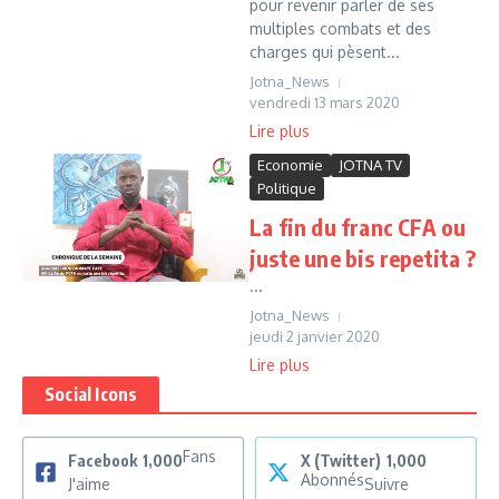
pour revenir parler de ses
multiples combats et des
charges qui pèsent...
Jotna_News
vendredi 13 mars 2020
Lire plus
Economie
JOTNA TV
Politique
La fin du franc CFA ou
juste une bis repetita ?
...
Jotna_News
jeudi 2 janvier 2020
Lire plus
Social Icons
Fans
Facebook
1,000
X (Twitter)
1,000
Abonnés
J'aime
Suivre