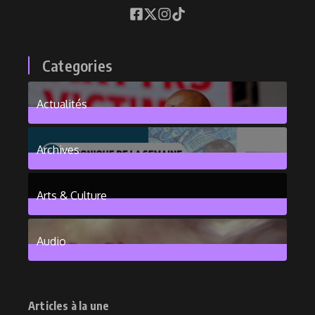
Categories
Actualités
376
Posts
Archives
101
Posts
Arts & Culture
6
Posts
Audio
2
Posts
Articles à la une