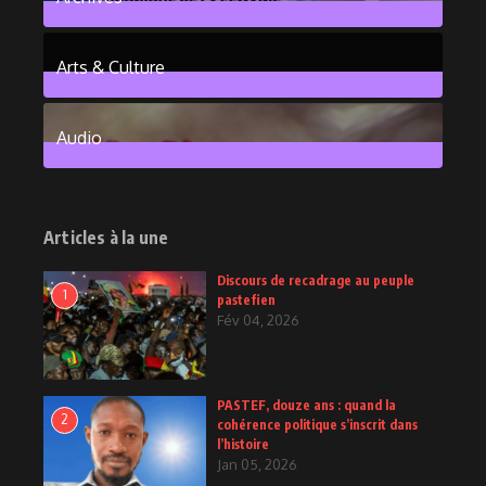
101
Posts
Arts & Culture
6
Posts
Audio
2
Posts
Articles à la une
Discours de recadrage au peuple
1
pastefien
Fév 04, 2026
PASTEF, douze ans : quand la
2
cohérence politique s’inscrit dans
l’histoire
Jan 05, 2026