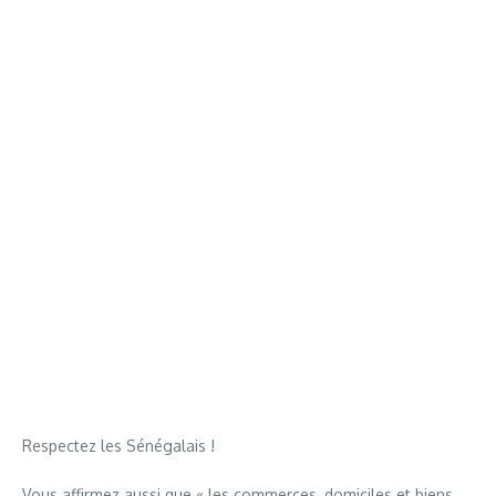
Respectez les Sénégalais !
Vous affirmez aussi que « les commerces, domiciles et biens