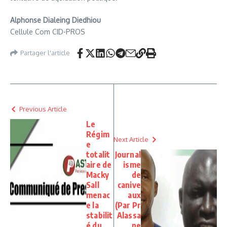
Alphonse Dialeing Diedhiou
Cellule Com CID-PROS
Partager l'article
Previous Article
Le
Régim
Next Article
e
totalit
Journal
aire de
isme
Macky
de
Sall
canive
menac
aux
e la
(Par Pr
stabilit
Alassa
é du
ne