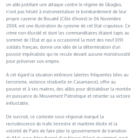
un alibi justifiant une attaque contre le régime de Gbagbo,
n’ont pas hésité à instrumentaliser le bombardement de leur
propre caserne de Bouaké (Côte d’Ivoire) le 06 Novembre
2004, est une illustration du cynisme de cet Etat crapuleux. Ce
crime non-élucidé et dont les commanditaires étaient tapis au
sommet de l’Etat et qui a occasionné la mort des neuf (09)
soldats français, donne une idée de la détermination d’un
pouvoir impérialiste qui ne recule devant aucune monstruosité
pour préserver son empire.
A cet égard la situation intérieure (alertes fréquentes liées au
terrorisme, violence résiduelle en Casamance), offre au
pouvoir et à ses maitres, des alibis pour déstabiliser la montée
en puissance du Mouvement Patriotique et retarder sa victoire
inéluctable.
De surcroit, ce contexte sous-régional marqué la
recrudescence du trafic terrestre et maritime illicite et la
volonté de Paris de faire plier le gouvernement de transition
du Mali, pays-frère frappé d’un blocus illégal et criminel, peut