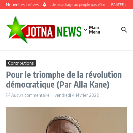
Aller au contenu
Nouvelles brèves :
Discours de recadrage au peuple pastefien
PASTEF, douze a
Main
Menu
Contributions
Pour le triomphe de la révolution
démocratique (Par Alla Kane)
Aucun commentaire
vendredi 4 février 2022