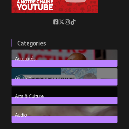
Categories
Actualités
376
Posts
Archives
101
Posts
Arts & Culture
6
Posts
Audio
2
Posts