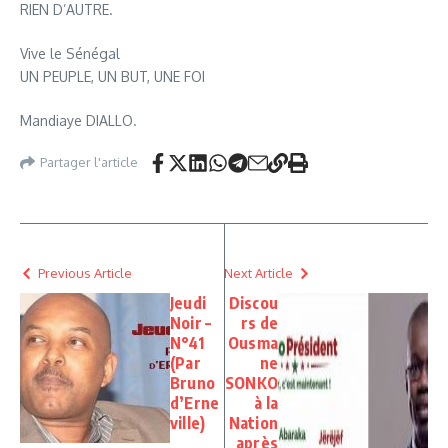
RIEN D’AUTRE.
Vive le Sénégal
UN PEUPLE, UN BUT, UNE FOI
Mandiaye DIALLO.
Partager l'article
Previous Article
Next Article
Jeudi
Discou
Noir –
rs de
N°41
Ousma
(Par
ne
Bruno
SONKO
d’Erne
à la
ville)
Nation
après