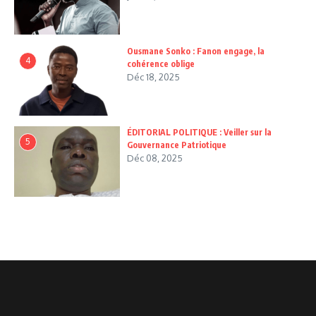
Ousmane Sonko : Fanon engage, la
4
cohérence oblige
Déc 18, 2025
ÉDITORIAL POLITIQUE : Veiller sur la
5
Gouvernance Patriotique
Déc 08, 2025