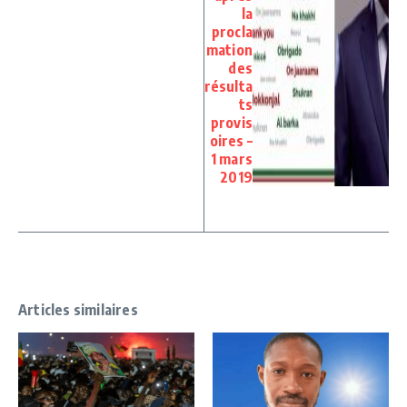
la
procla
mation
des
résulta
ts
provis
oires –
1 mars
2019
Articles similaires