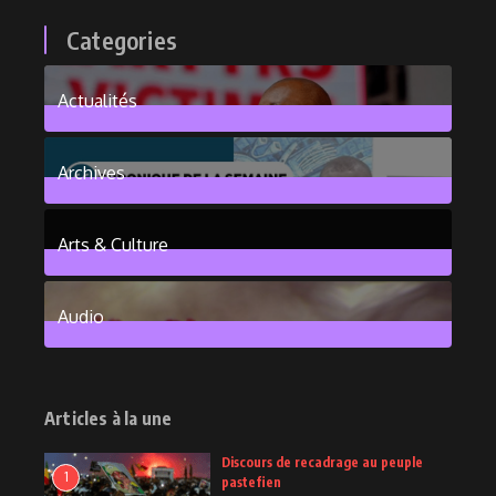
Categories
Actualités
376
Posts
Archives
101
Posts
Arts & Culture
6
Posts
Audio
2
Posts
Articles à la une
Discours de recadrage au peuple
1
pastefien