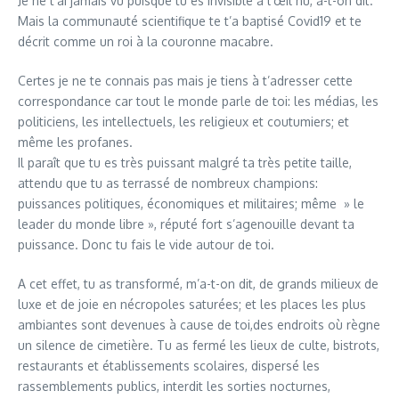
Je ne t’ai jamais vu puisque tu es invisible à l’œil nu, a-t-on dit.
Mais la communauté scientifique te t’a baptisé Covid19 et te
décrit comme un roi à la couronne macabre.
Certes je ne te connais pas mais je tiens à t’adresser cette
correspondance car tout le monde parle de toi: les médias, les
politiciens, les intellectuels, les religieux et coutumiers; et
même les profanes.
Il paraît que tu es très puissant malgré ta très petite taille,
attendu que tu as terrassé de nombreux champions:
puissances politiques, économiques et militaires; même » le
leader du monde libre », réputé fort s’agenouille devant ta
puissance. Donc tu fais le vide autour de toi.
A cet effet, tu as transformé, m’a-t-on dit, de grands milieux de
luxe et de joie en nécropoles saturées; et les places les plus
ambiantes sont devenues à cause de toi,des endroits où règne
un silence de cimetière. Tu as fermé les lieux de culte, bistrots,
restaurants et établissements scolaires, dispersé les
rassemblements publics, interdit les sorties nocturnes,