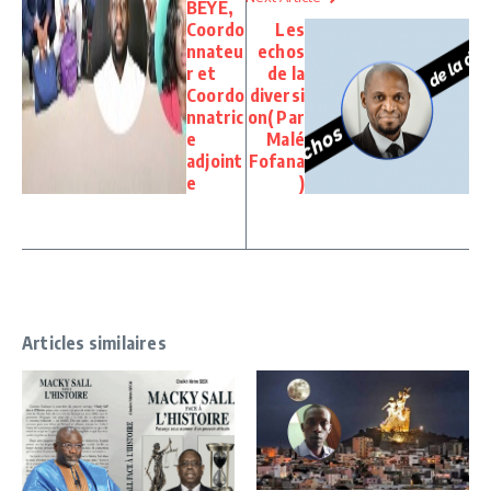
BEYE,
Coordo
Les
nnateu
echos
r et
de la
Coordo
diversi
nnatric
on( Par
e
Malé
adjoint
Fofana
e
)
Articles similaires