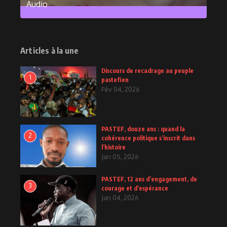
Audio
2
Posts
Articles à la une
Discours de recadrage au peuple
1
pastefien
Fév 04, 2026
PASTEF, douze ans : quand la
2
cohérence politique s’inscrit dans
l’histoire
Jan 05, 2026
PASTEF, 12 ans d’engagement, de
3
courage et d’espérance
Jan 04, 2026