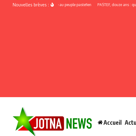
Aller au contenu
Nouvelles brèves :
Discours de recadrage au peuple pastefien
PASTEF, douze ans : quand la 
Accueil
Actu