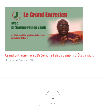
Grand Entretien avec Dr Serigne Falilou Samb : «L’ État a rat ...
dimanche 7 juin 2020
0