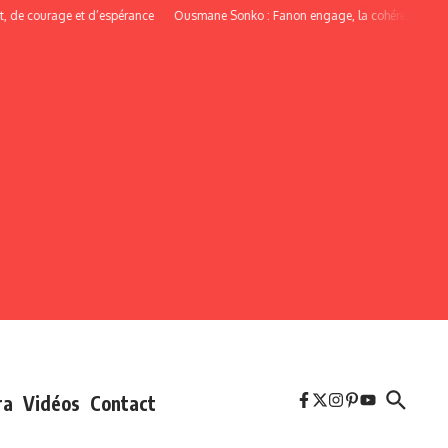
courage et d’espérance
Ousmane Sonko : Fanon engage, la cohérence oblige
ra
Vidéos
Contact