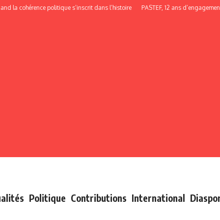
cohérence politique s’inscrit dans l’histoire
PASTEF, 12 ans d’engagement, de 
alités
Politique
Contributions
International
Diaspo