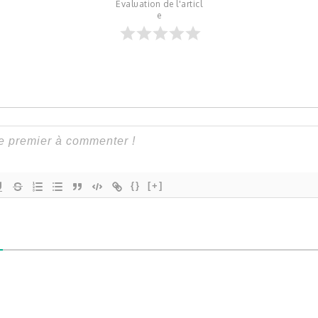
Évaluation de l'articl
e
{}
[+]