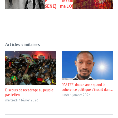
e
Ibrahi
SENE)
ma LO)
Articles similaires
PASTEF, douze ans : quand la
cohérence politique s’inscrit dan ...
Discours de recadrage au peuple
pastefien
lundi 5 janvier 2026
mercredi 4 février 2026