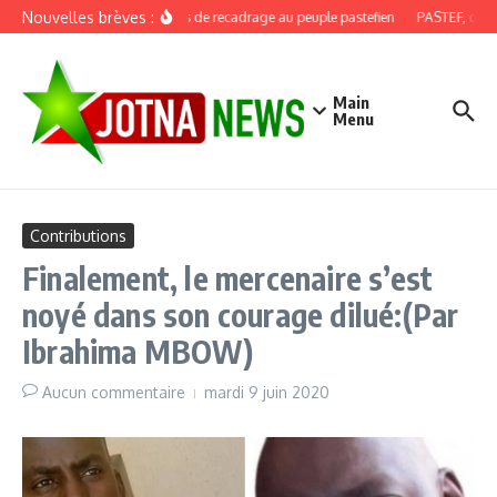
Aller au contenu
Nouvelles brèves :
Discours de recadrage au peuple pastefien
PASTEF, douze 
Main
Menu
Contributions
Finalement, le mercenaire s’est
noyé dans son courage dilué:(Par
Ibrahima MBOW)
Aucun commentaire
mardi 9 juin 2020