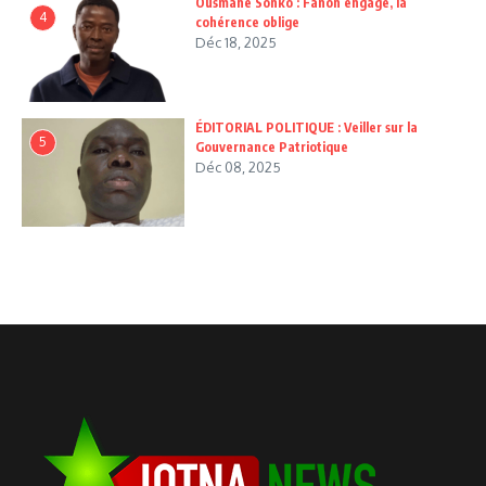
Ousmane Sonko : Fanon engage, la
4
cohérence oblige
Déc 18, 2025
ÉDITORIAL POLITIQUE : Veiller sur la
5
Gouvernance Patriotique
Déc 08, 2025