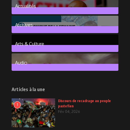
Actualités
376
Posts
Archives
101
Posts
Arts & Culture
6
Posts
Audio
2
Posts
Articles à la une
Discours de recadrage au peuple
1
pastefien
Fév 04, 2026