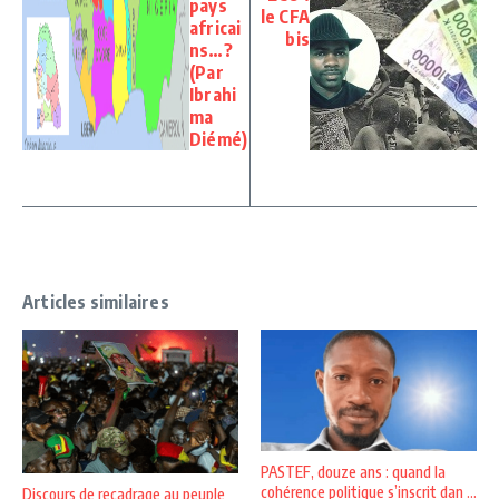
pays
le CFA
africai
bis
ns…?
(Par
Ibrahi
ma
Diémé)
Articles similaires
PASTEF, douze ans : quand la
cohérence politique s’inscrit dan ...
Discours de recadrage au peuple