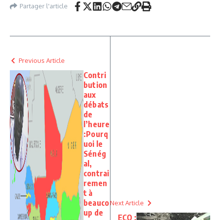
Partager l'article
Previous Article
Contri
bution
aux
débats
de
l’heure
:Pourq
uoi le
Sénég
al,
contrai
remen
t à
beauco
Next Article
up de
ECO :