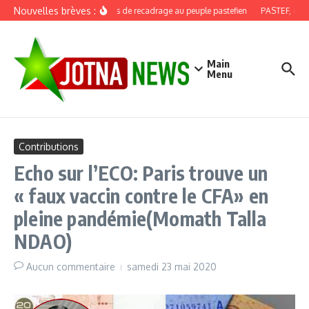
Aller au contenu
Nouvelles brèves :
Discours de recadrage au peuple pastefien
PASTEF, douze 
Main
Menu
Contributions
Echo sur l’ECO: Paris trouve un
« faux vaccin contre le CFA» en
pleine pandémie(Momath Talla
NDAO)
Aucun commentaire
samedi 23 mai 2020