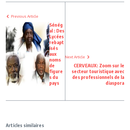
Previous Article
Sénég
al : Des
Lycées
rebapt
isés
aux
Next Article
noms
de
CERVEAUX: Zoom sur le
figure
secteur touristique avec
s du
des professionnels de la
pays
diaspora
Articles similaires