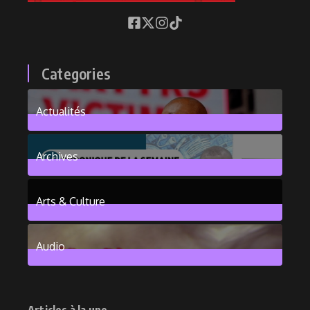
Categories
Actualités
376
Posts
Archives
101
Posts
Arts & Culture
6
Posts
Audio
2
Posts