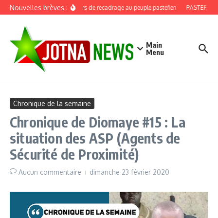
Aller au contenu
Nouvelles brèves :
Discours de recadrage au peuple pastefien
PASTEF, douz
Main
Menu
Chronique de la semaine
Chronique de Diomaye #15 : La
situation des ASP (Agents de
Sécurité de Proximité)
Aucun commentaire
dimanche 23 février 2020