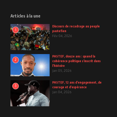
2
Posts
Articles à la une
Discours de recadrage au peuple
1
pastefien
Fév 04, 2026
PASTEF, douze ans : quand la
2
cohérence politique s’inscrit dans
l’histoire
Jan 05, 2026
PASTEF, 12 ans d’engagement, de
3
courage et d’espérance
Jan 04, 2026