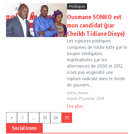
Politique
Ousmane SONKO est
mon candidat (par
Cheikh Tidiane Dieye)
Les ruptures politiques
conquises de haute lutte par le
peuple sénégalais,
matérialisées par les
alternances de 2000 et 2012,
n’ont pas engendré une
rupture radicale dans le mode
de gouvern...
Jotna_News
mardi 29 janvier 2019
Lire plus
1
...
33
34
35
Social Icons