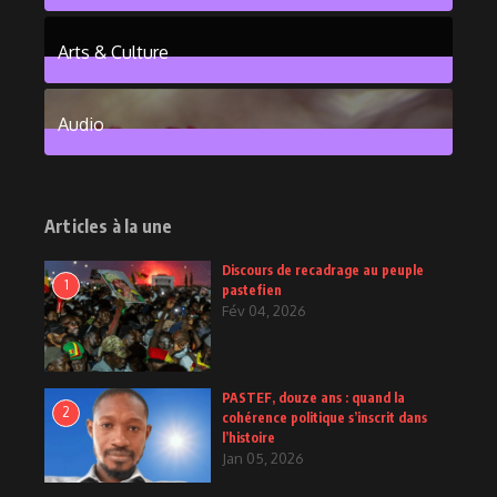
101
Posts
Arts & Culture
6
Posts
Audio
2
Posts
Articles à la une
Discours de recadrage au peuple
1
pastefien
Fév 04, 2026
PASTEF, douze ans : quand la
2
cohérence politique s’inscrit dans
l’histoire
Jan 05, 2026