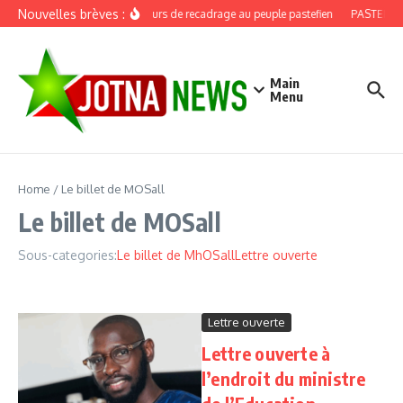
Aller au contenu
Nouvelles brèves :
Discours de recadrage au peuple pastefien
PASTEF, dou
Main
Menu
Home
/
Le billet de MOSall
Le billet de MOSall
Sous-categories:
Le billet de MhOSall
Lettre ouverte
Lettre ouverte
Lettre ouverte à
l’endroit du ministre