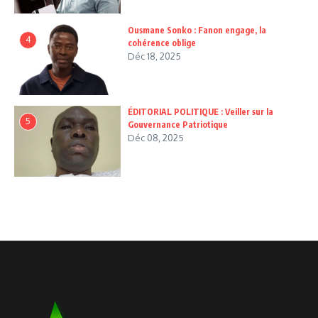
Ousmane Sonko : Fanon engage, la
4
cohérence oblige
Déc 18, 2025
ÉDITORIAL POLITIQUE : Veiller sur la
5
Gouvernance Patriotique
Déc 08, 2025