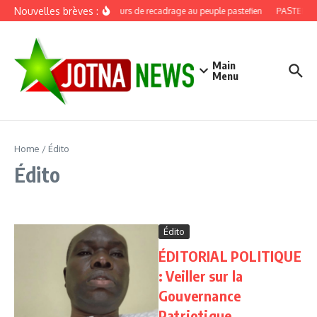
Aller au contenu
Nouvelles brèves :
Discours de recadrage au peuple pastefien
PASTEF, dou
Main
Menu
Home
/
Édito
Édito
Édito
ÉDITORIAL POLITIQUE
: Veiller sur la
Gouvernance
Patriotique