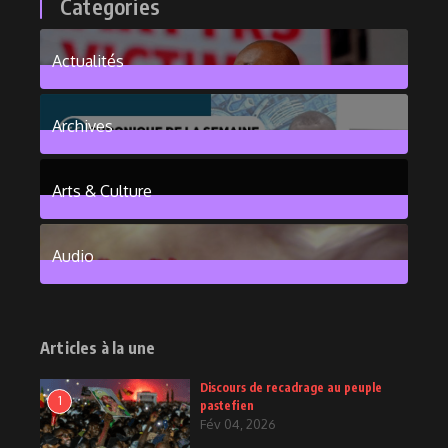
Categories
Actualités
376
Posts
Archives
101
Posts
Arts & Culture
6
Posts
Audio
2
Posts
Articles à la une
Discours de recadrage au peuple
1
pastefien
Fév 04, 2026