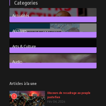
Categories
Actualités
376
Posts
Archives
101
Posts
Arts & Culture
6
Posts
Audio
2
Posts
Articles à la une
Discours de recadrage au peuple
1
pastefien
Fév 04, 2026