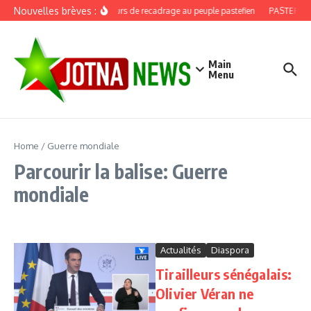
Aller au contenu
Nouvelles brèves :
Discours de recadrage au peuple pastefien
PASTEF, dou
Main
Menu
Home
/
Guerre mondiale
Parcourir la balise: Guerre
mondiale
Actualités
Diaspora
Tirailleurs sénégalais:
Olivier Véran ne