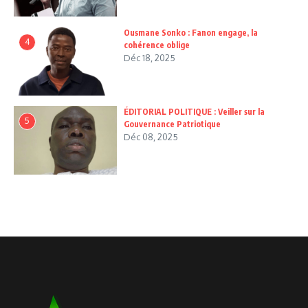
Ousmane Sonko : Fanon engage, la
4
cohérence oblige
Déc 18, 2025
ÉDITORIAL POLITIQUE : Veiller sur la
5
Gouvernance Patriotique
Déc 08, 2025