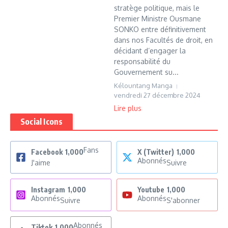
stratège politique, mais le
Premier Ministre Ousmane
SONKO entre définitivement
dans nos Facultés de droit, en
décidant d’engager la
responsabilité du
Gouvernement su...
Kélountang Manga
vendredi 27 décembre 2024
Lire plus
Social Icons
Fans
Facebook
1,000
X (Twitter)
1,000
Abonnés
J'aime
Suivre
Instagram
1,000
Youtube
1,000
Abonnés
Abonnés
Suivre
S'abonner
Abonnés
Tiktok
1,000