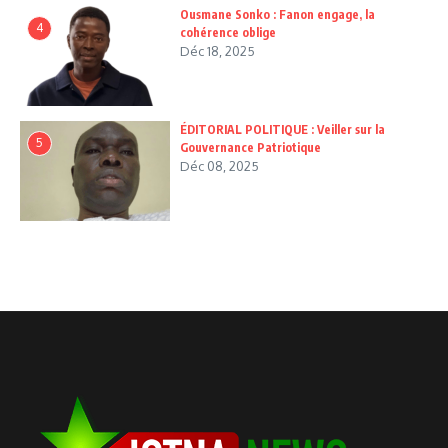
Ousmane Sonko : Fanon engage, la
4
cohérence oblige
Déc 18, 2025
ÉDITORIAL POLITIQUE : Veiller sur la
5
Gouvernance Patriotique
Déc 08, 2025