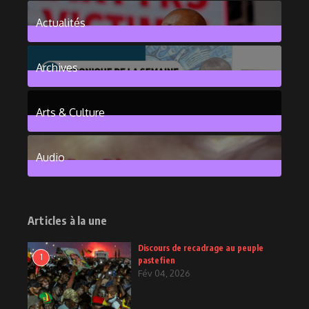
Actualités
376
Posts
Archives
101
Posts
Arts & Culture
6
Posts
Audio
2
Posts
Articles à la une
Discours de recadrage au peuple
1
pastefien
Fév 04, 2026