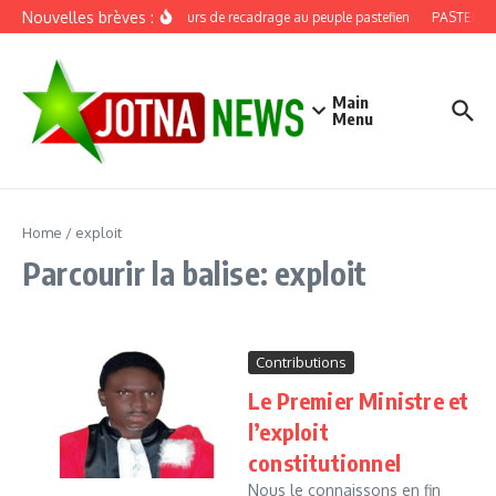
Aller au contenu
Nouvelles brèves :
Discours de recadrage au peuple pastefien
PASTEF, dou
Main
Menu
Home
/
exploit
Parcourir la balise: exploit
Contributions
Le Premier Ministre et
l’exploit
constitutionnel
Nous le connaissons en fin