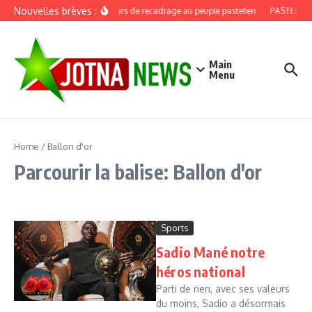
Aller au contenu
Nouvelles brèves :
Discours de recadrage au peuple pastefien
PASTEF, dou
Main
Menu
Home
/
Ballon d'or
Parcourir la balise: Ballon d'or
Sports
Sadio Mané notre
héros national
Parti de rien, avec ses valeurs
du moins, Sadio a désormais