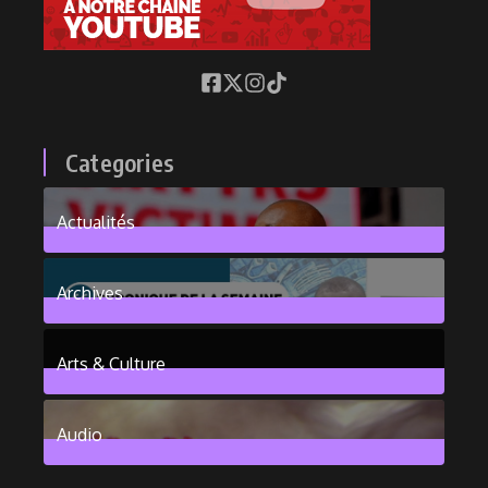
Categories
Actualités
376
Posts
Archives
101
Posts
Arts & Culture
6
Posts
Audio
2
Posts