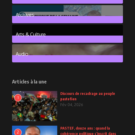
376
Posts
Archives
101
Posts
Arts & Culture
6
Posts
Audio
2
Posts
Articles à la une
Discours de recadrage au peuple
1
pastefien
Fév 04, 2026
PASTEF, douze ans : quand la
2
cohérence politique s’inscrit dans