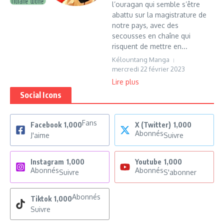
l’ouragan qui semble s’être
abattu sur la magistrature de
notre pays, avec des
secousses en chaîne qui
risquent de mettre en...
Kélountang Manga
mercredi 22 février 2023
Lire plus
Social Icons
Fans
Facebook
1,000
X (Twitter)
1,000
Abonnés
J'aime
Suivre
Instagram
1,000
Youtube
1,000
Abonnés
Abonnés
Suivre
S'abonner
Abonnés
Tiktok
1,000
Suivre