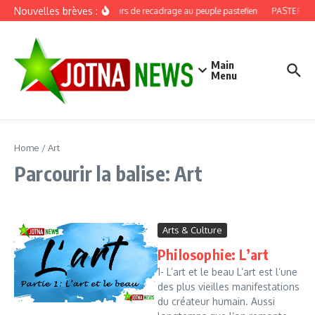
Aller au contenu
Nouvelles brèves :
Discours de recadrage au peuple pastefien
PASTEF, dou
Main
Menu
Home
/
Art
Parcourir la balise: Art
Arts & Culture
Philosophie: L’art
1- L’art et le beau L’art est l’une
des plus vieilles manifestations
du créateur humain. Aussi