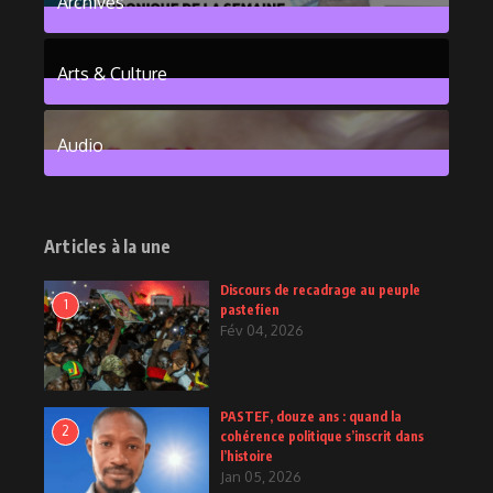
Archives
101
Posts
Arts & Culture
6
Posts
Audio
2
Posts
Articles à la une
Discours de recadrage au peuple
1
pastefien
Fév 04, 2026
PASTEF, douze ans : quand la
2
cohérence politique s’inscrit dans
l’histoire
Jan 05, 2026