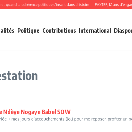
 quand la cohérence politique s’inscrit dans l’histoire
PASTEF, 12 ans d’engage
alités
Politique
Contributions
International
Diaspo
estation
 de Ndèye Nogaye Babel SOW
riée + mes jours d’accouchements (lol) pour me reposer, profiter un p