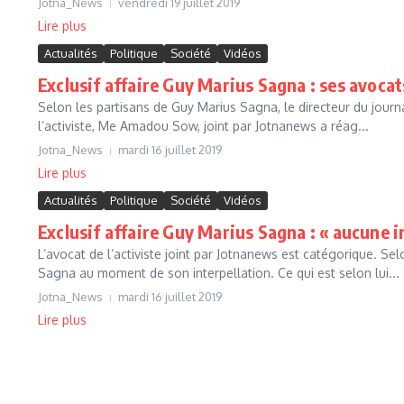
Jotna_News
vendredi 19 juillet 2019
Lire plus
Actualités
Politique
Société
Vidéos
Exclusif affaire Guy Marius Sagna : ses avoc
Selon les partisans de Guy Marius Sagna, le directeur du journa
l’activiste, Me Amadou Sow, joint par Jotnanews a réag...
Jotna_News
mardi 16 juillet 2019
Lire plus
Actualités
Politique
Société
Vidéos
Exclusif affaire Guy Marius Sagna : « aucune in
L’avocat de l’activiste joint par Jotnanews est catégorique. S
Sagna au moment de son interpellation. Ce qui est selon lui...
Jotna_News
mardi 16 juillet 2019
Lire plus