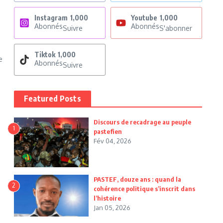
Instagram
1,000
Youtube
1,000
Abonnés
Abonnés
Suivre
S'abonner
Tiktok
1,000
e
Abonnés
Suivre
Featured Posts
Discours de recadrage au peuple
1
pastefien
Fév 04, 2026
PASTEF, douze ans : quand la
2
cohérence politique s’inscrit dans
l’histoire
Jan 05, 2026