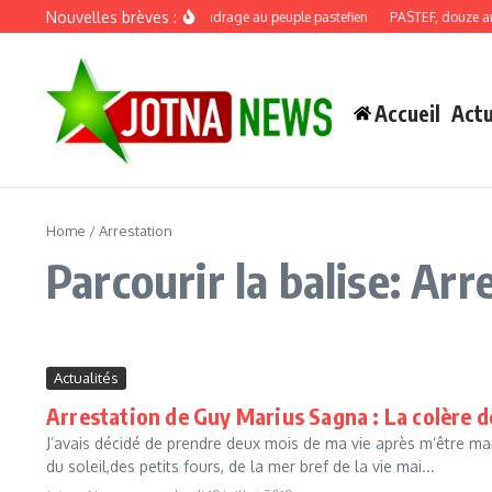
Aller au contenu
Nouvelles brèves :
Discours de recadrage au peuple pastefien
PASTEF, douze ans :
Accueil
Actu
Home
/
Arrestation
Parcourir la balise: Arr
Actualités
Arrestation de Guy Marius Sagna : La colère
J’avais décidé de prendre deux mois de ma vie après m’être ma
du soleil,des petits fours, de la mer bref de la vie mai...