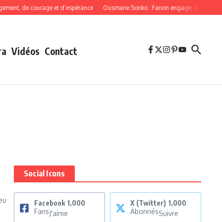
ment, de courage et d’espérance
Ousmane Sonko : Fanon engage, la cohérence
ra
Vidéos
Contact
Social Icons
eu
Facebook
1,000
X (Twitter)
1,000
Fans
Abonnés
J'aime
Suivre