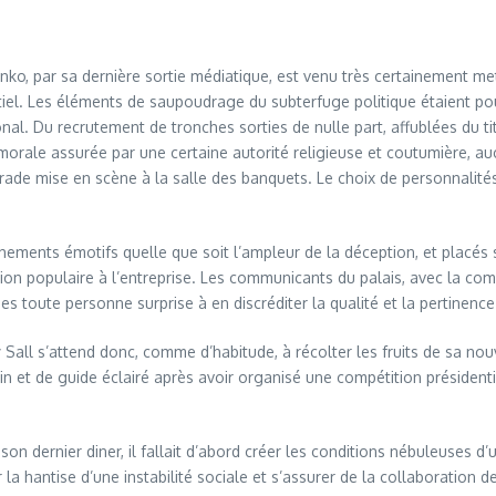
o, par sa dernière sortie médiatique, est venu très certainement me
ntiel. Les éléments de saupoudrage du subterfuge politique étaient po
u recrutement de tronches sorties de nulle part, affublées du titre d
morale assurée par une certaine autorité religieuse et coutumière, au
de mise en scène à la salle des banquets. Le choix de personnalités d
chements émotifs quelle que soit l’ampleur de la déception, et plac
ion populaire à l’entreprise. Les communicants du palais, avec la comp
toute personne surprise à en discréditer la qualité et la pertinence
ky Sall s’attend donc, comme d’habitude, à récolter les fruits de sa n
in et de guide éclairé après avoir organisé une compétition présidentie
 dernier diner, il fallait d’abord créer les conditions nébuleuses d’une
 la hantise d’une instabilité sociale et s’assurer de la collaboration d