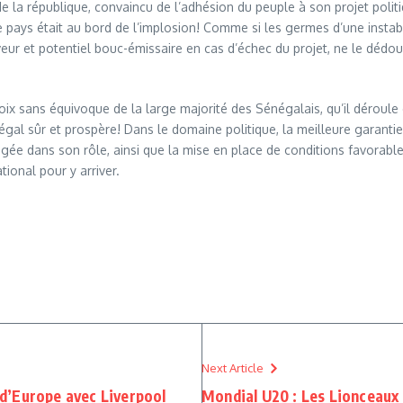
 la république, convaincu de l’adhésion du peuple à son projet politi
pays était au bord de l’implosion! Comme si les germes d’une instabi
ur et potentiel bouc-émissaire en cas d’échec du projet, ne le dédoua
oix sans équivoque de la large majorité des Sénégalais, qu’il déroule 
négal sûr et prospère! Dans le domaine politique, la meilleure garanti
ée dans son rôle, ainsi que la mise en place de conditions favorables 
ional pour y arriver.
Next Article
d’Europe avec Liverpool
Mondial U20 : Les Lionceaux 