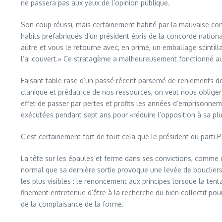
ne passera pas aux yeux de l’opinion publique.
Son coup réussi, mais certainement habité par la mauvaise cons
habits préfabriqués d’un président épris de la concorde national
autre et vous le retourne avec, en prime, un emballage scintill
l’ai couvert.» Ce stratagème a malheureusement fonctionné au
Faisant table rase d’un passé récent parsemé de reniements de 
clanique et prédatrice de nos ressources, on veut nous oblige
effet de passer par pertes et profits les années d’emprisonneme
exécutées pendant sept ans pour «réduire l’opposition à sa plus
C’est certainement fort de tout cela que le président du parti P
La tête sur les épaules et ferme dans ses convictions, comme 
normal que sa dernière sortie provoque une levée de boucliers, 
les plus visibles : le renoncement aux principes lorsque la tent
finement entretenue d’être à la recherche du bien collectif pou
de la complaisance de la forme.