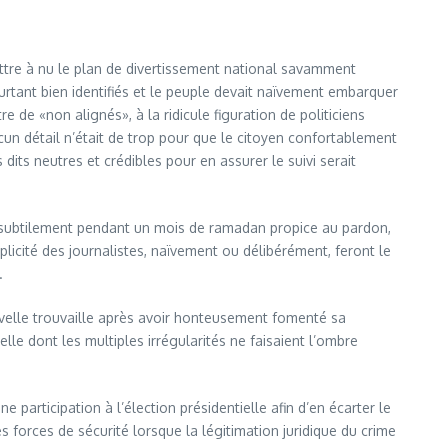
ttre à nu le plan de divertissement national savamment
urtant bien identifiés et le peuple devait naïvement embarquer
e «non alignés», à la ridicule figuration de politiciens
cun détail n’était de trop pour que le citoyen confortablement
its neutres et crédibles pour en assurer le suivi serait
és subtilement pendant un mois de ramadan propice au pardon,
licité des journalistes, naïvement ou délibérément, feront le
.
ouvelle trouvaille après avoir honteusement fomenté sa
lle dont les multiples irrégularités ne faisaient l’ombre
 participation à l’élection présidentielle afin d’en écarter le
es forces de sécurité lorsque la légitimation juridique du crime