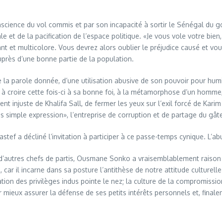
cience du vol commis et par son incapacité à sortir le Sénégal du go
e et de la pacification de l’espace politique. «Je vous vole votre bien,
ant et multicolore. Vous devrez alors oublier le préjudice causé et vo
près d’une bonne partie de la population.
la parole donnée, d’une utilisation abusive de son pouvoir pour humil
r à croire cette fois-ci à sa bonne foi, à la métamorphose d’un homm
nt injuste de Khalifa Sall, de fermer les yeux sur l’exil forcé de Ka
 simple expression», l’entreprise de corruption et de partage du gâtea
astef a décliné l’invitation à participer à ce passe-temps cynique. L’
d’autres chefs de partis, Ousmane Sonko a vraisemblablement raison d
car il incarne dans sa posture l’antithèse de notre attitude culturell
ation des privilèges indus pointe le nez; la culture de la compromissi
r mieux assurer la défense de ses petits intérêts personnels et, finale