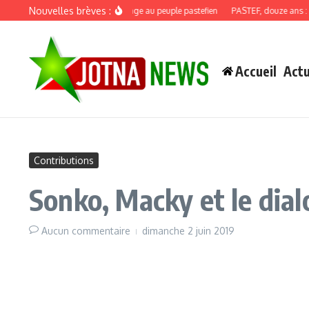
Aller au contenu
Nouvelles brèves :
Discours de recadrage au peuple pastefien
PASTEF, douze ans : quand 
Accueil
Actu
Contributions
Sonko, Macky et le dia
Aucun commentaire
dimanche 2 juin 2019