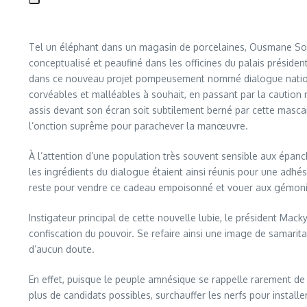
Tel un éléphant dans un magasin de porcelaines, Ousmane Sonk
conceptualisé et peaufiné dans les officines du palais préside
dans ce nouveau projet pompeusement nommé dialogue national. D
corvéables et malléables à souhait, en passant par la caution 
assis devant son écran soit subtilement berné par cette mascara
l’onction suprême pour parachever la manœuvre.
À l’attention d’une population très souvent sensible aux épan
les ingrédients du dialogue étaient ainsi réunis pour une adhés
reste pour vendre ce cadeau empoisonné et vouer aux gémonies 
Instigateur principal de cette nouvelle lubie, le président Mac
confiscation du pouvoir. Se refaire ainsi une image de samarita
d’aucun doute.
En effet, puisque le peuple amnésique se rappelle rarement de son
plus de candidats possibles, surchauffer les nerfs pour installer