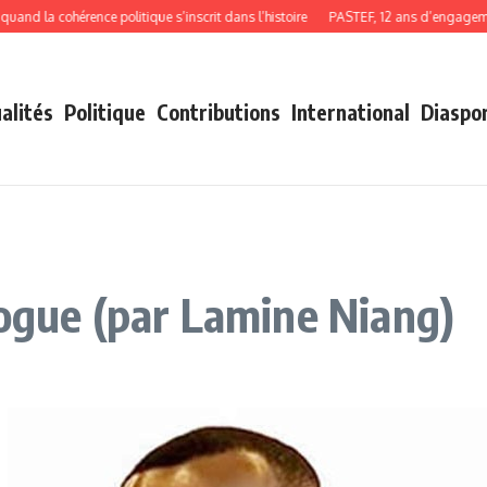
la cohérence politique s’inscrit dans l’histoire
PASTEF, 12 ans d’engagement, 
alités
Politique
Contributions
International
Diaspo
logue (par Lamine Niang)