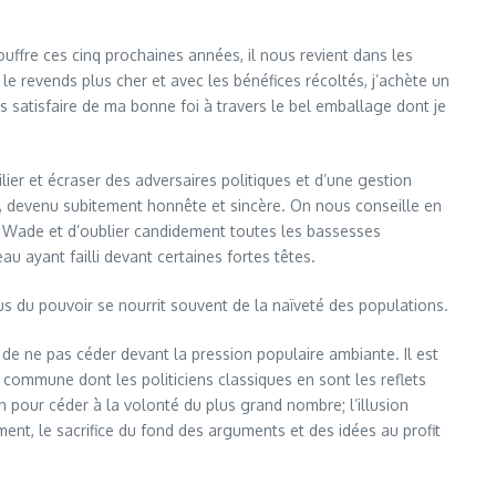
uffre ces cinq prochaines années, il nous revient dans les
 le revends plus cher et avec les bénéfices récoltés, j’achète un
us satisfaire de ma bonne foi à travers le bel emballage dont je
ier et écraser des adversaires politiques et d’une gestion
e, devenu subitement honnête et sincère. On nous conseille en
rim Wade et d’oublier candidement toutes les bassesses
u ayant failli devant certaines fortes têtes.
abus du pouvoir se nourrit souvent de la naïveté des populations.
e ne pas céder devant la pression populaire ambiante. Il est
e commune dont les politiciens classiques en sont les reflets
on pour céder à la volonté du plus grand nombre; l’illusion
ment, le sacrifice du fond des arguments et des idées au profit