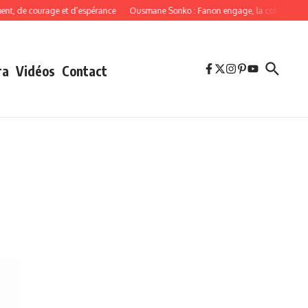
de courage et d’espérance
Ousmane Sonko : Fanon engage, la cohérence oblige
ra
Vidéos
Contact