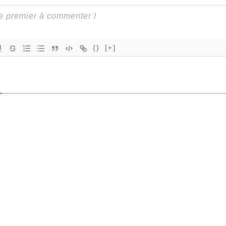
{}
[+]