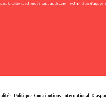
 cohérence politique s’inscrit dans l’histoire
PASTEF, 12 ans d’engagement, de
alités
Politique
Contributions
International
Diaspo