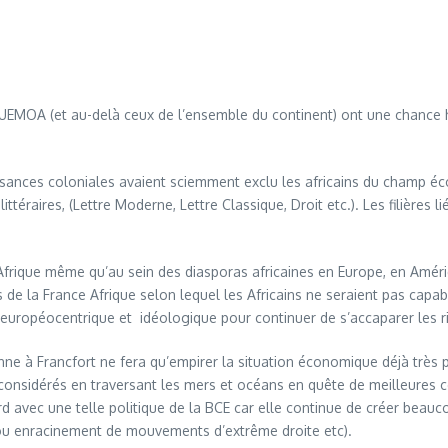
l’UEMOA (et au-delà ceux de l’ensemble du continent) ont une chance 
nces coloniales avaient sciemment exclu les africains du champ éco
littéraires, (Lettre Moderne, Lettre Classique, Droit etc.). Les filières
Afrique même qu’au sein des diasporas africaines en Europe, en Amér
 de la France Afrique selon lequel les Africains ne seraient pas cap
européocentrique et idéologique pour continuer de s’accaparer les r
ne à Francfort ne fera qu’empirer la situation économique déjà très
nconsidérés en traversant les mers et océans en quête de meilleures co
d avec une telle politique de la BCE car elle continue de créer beauco
ou enracinement de mouvements d’extrême droite etc).