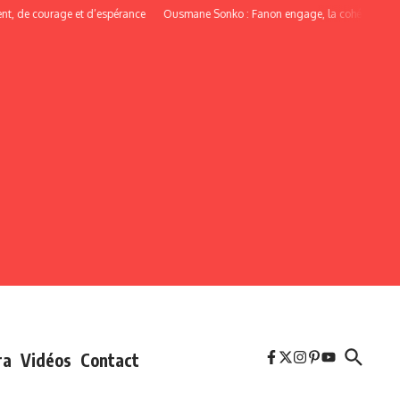
 courage et d’espérance
Ousmane Sonko : Fanon engage, la cohérence oblige
ra
Vidéos
Contact