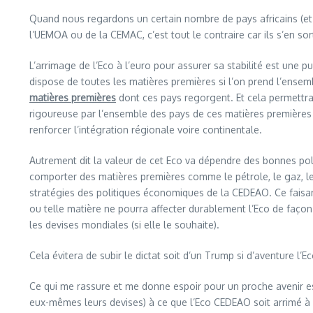
Quand nous regardons un certain nombre de pays africains (et 
l’UEMOA ou de la CEMAC, c’est tout le contraire car ils s’en s
L’arrimage de l’Eco à l’euro pour assurer sa stabilité est une p
dispose de toutes les matières premières si l’on prend l’ensem
matières premières
dont ces pays regorgent. Et cela permettra 
rigoureuse par l’ensemble des pays de ces matières premières (q
renforcer l’intégration régionale voire continentale.
Autrement dit la valeur de cet Eco va dépendre des bonnes pol
comporter des matières premières comme le pétrole, le gaz, le c
stratégies des politiques économiques de la CEDEAO. Ce faisan
ou telle matière ne pourra affecter durablement l’Eco de façon n
les devises mondiales (si elle le souhaite).
Cela évitera de subir le dictat soit d’un Trump si d’aventure l’
Ce qui me rassure et me donne espoir pour un proche avenir es
eux-mêmes leurs devises) à ce que l’Eco CEDEAO soit arrimé à 