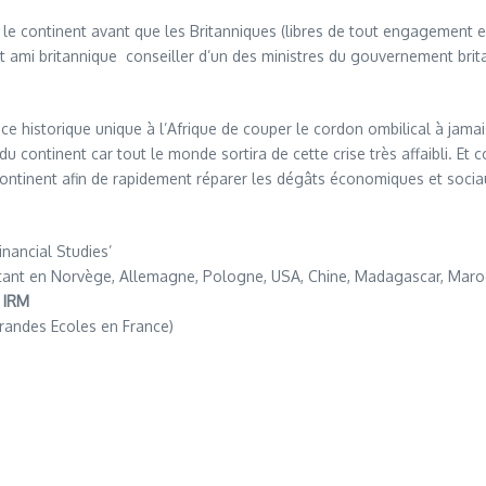
 le continent avant que les Britanniques (libres de tout engagement 
t ami britannique conseiller d’un des ministres du gouvernement brita
e historique unique à l’Afrique de couper le cordon ombilical à jama
u continent car tout le monde sortira de cette crise très affaibli. Et
continent afin de rapidement réparer les dégâts économiques et soci
inancial Studies’
isitant en Norvège, Allemagne, Pologne, USA, Chine, Madagascar, Mar
 IRM
randes Ecoles en France)