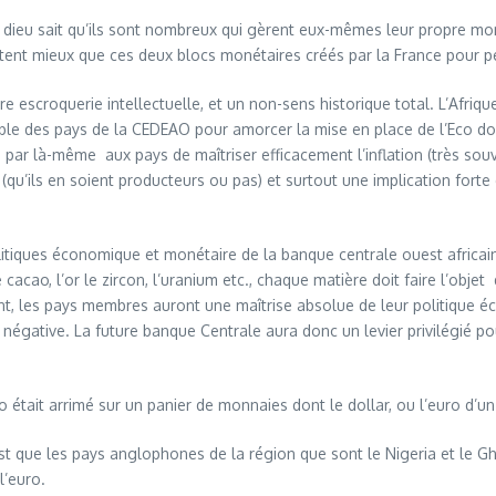
dieu sait qu’ils sont nombreux qui gèrent eux-mêmes leur propre monna
ortent mieux que ces deux blocs monétaires créés par la France pour p
ure escroquerie intellectuelle, et un non-sens historique total. L’Afri
ble des pays de la CEDEAO pour amorcer la mise en place de l’Eco dont
par là-même aux pays de maîtriser efficacement l’inflation (très souv
u’ils en soient producteurs ou pas) et surtout une implication forte 
itiques économique et monétaire de la banque centrale ouest africain
acao, l’or le zircon, l’uranium etc., chaque matière doit faire l’obje
t, les pays membres auront une maîtrise absolue de leur politique éc
égative. La future banque Centrale aura donc un levier privilégié pour
Eco était arrimé sur un panier de monnaies dont le dollar, ou l’euro d’
t que les pays anglophones de la région que sont le Nigeria et le Gh
l’euro.