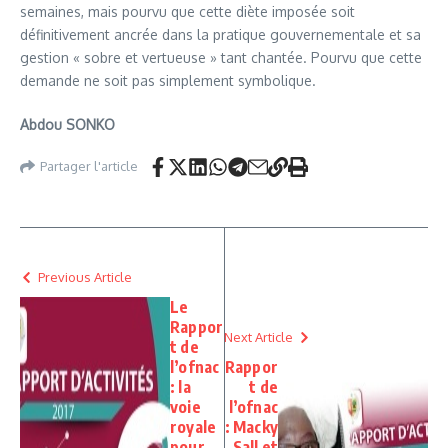
semaines, mais pourvu que cette diète imposée soit
définitivement ancrée dans la pratique gouvernementale et sa
gestion « sobre et vertueuse » tant chantée. Pourvu que cette
demande ne soit pas simplement symbolique.
Abdou SONKO
Partager l'article
Previous Article
Le
Rappor
Next Article
t de
l’ofnac
Rappor
: la
t de
voie
l’ofnac
royale
: Macky
pour
Sall et