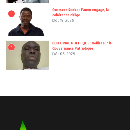
Ousmane Sonko : Fanon engage, la
4
cohérence oblige
Déc 18, 2025
ÉDITORIAL POLITIQUE : Veiller sur la
5
Gouvernance Patriotique
Déc 08, 2025