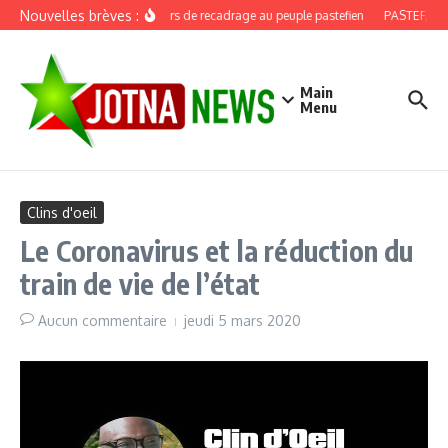
Aller au contenu
Nouvelles brèves :
Discours de recadrage au peuple pastefien
PASTEF, douz
Main
Menu
Clins d'oeil
Le Coronavirus et la réduction du
train de vie de l’état
Aucun commentaire
jeudi 5 mars 2020