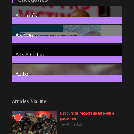
Actualités
376
Posts
Archives
101
Posts
Arts & Culture
6
Posts
Audio
2
Posts
Articles à la une
Discours de recadrage au peuple
1
pastefien
Fév 04, 2026