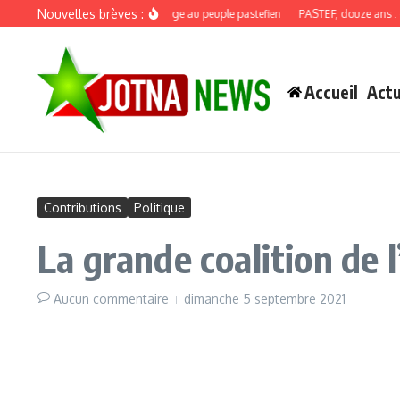
Aller au contenu
Nouvelles brèves :
Discours de recadrage au peuple pastefien
PASTEF, douze ans : quand 
Accueil
Actu
Contributions
Politique
La grande coalition de l
Aucun commentaire
dimanche 5 septembre 2021