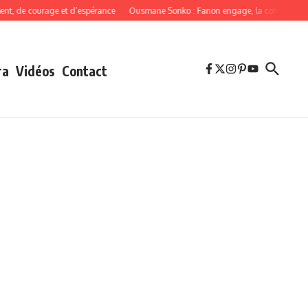
e courage et d’espérance
Ousmane Sonko : Fanon engage, la cohérence oblige
ra
Vidéos
Contact