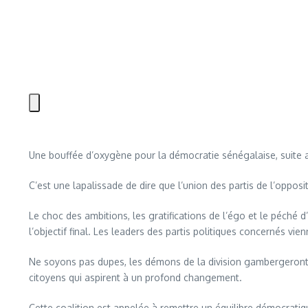
Une bouffée d’oxygène pour la démocratie sénégalaise, suite a
C’est une lapalissade de dire que l’union des partis de l’oppos
Le choc des ambitions, les gratifications de l’égo et le péché d
l’objectif final. Les leaders des partis politiques concernés vi
Ne soyons pas dupes, les démons de la division gambergeront de
citoyens qui aspirent à un profond changement.
Cette coalition est appelée à remettre un équilibre démocratique