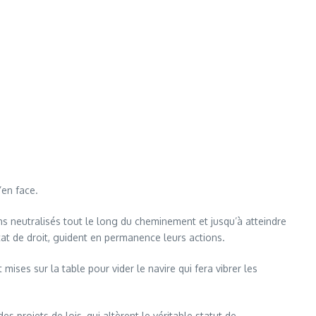
’en face.
oins neutralisés tout le long du cheminement et jusqu’à atteindre
État de droit, guident en permanence leurs actions.
ses sur la table pour vider le navire qui fera vibrer les
s projets de lois, qui altèrent le véritable statut de