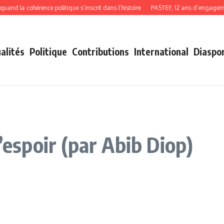
la cohérence politique s’inscrit dans l’histoire
PASTEF, 12 ans d’engagement, d
alités
Politique
Contributions
International
Diaspo
’espoir (par Abib Diop)