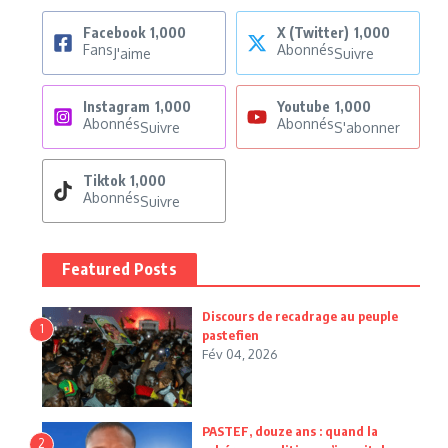
Facebook
1,000
X (Twitter)
1,000
Fans
Abonnés
J'aime
Suivre
Instagram
1,000
Youtube
1,000
Abonnés
Abonnés
Suivre
S'abonner
Tiktok
1,000
Abonnés
Suivre
Featured Posts
Discours de recadrage au peuple
1
pastefien
Fév 04, 2026
PASTEF, douze ans : quand la
2