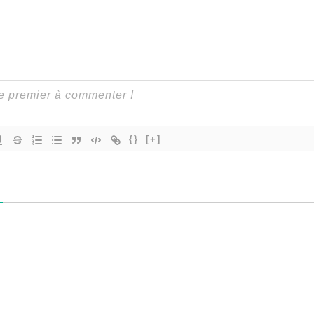
{}
[+]