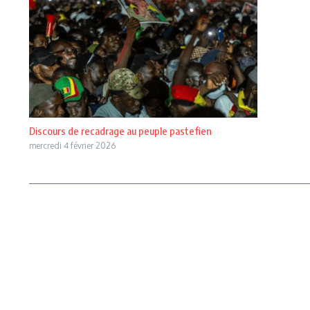
Discours de recadrage au peuple pastefien
mercredi 4 février 2026