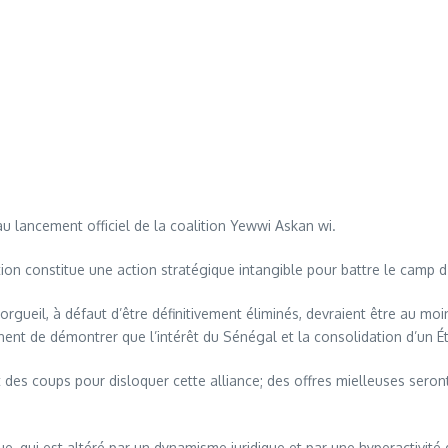
u lancement officiel de la coalition Yewwi Askan wi.
ition constitue une action stratégique intangible pour battre le camp d
’orgueil, à défaut d’être définitivement éliminés, devraient être au m
ennent de démontrer que l’intérêt du Sénégal et la consolidation d’un 
s coups pour disloquer cette alliance; des offres mielleuses seront mi
, qui est altéré par un dynamisme juridique et par une hyperactivité de