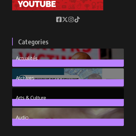
Categories
Actualités
376
Posts
Archives
101
Posts
Arts & Culture
6
Posts
Audio
2
Posts