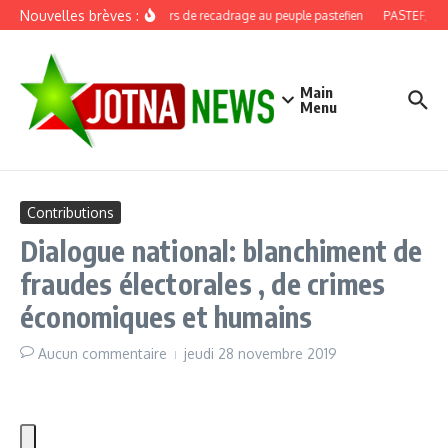
Aller au contenu
Nouvelles brèves :
Discours de recadrage au peuple pastefien
PASTEF, douz
Main
Menu
Contributions
Dialogue national: blanchiment de
fraudes électorales , de crimes
économiques et humains
Aucun commentaire
jeudi 28 novembre 2019