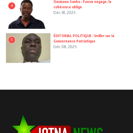
Ousmane Sonko : Fanon engage, la
4
cohérence oblige
Déc 18, 2025
ÉDITORIAL POLITIQUE : Veiller sur la
5
Gouvernance Patriotique
Déc 08, 2025