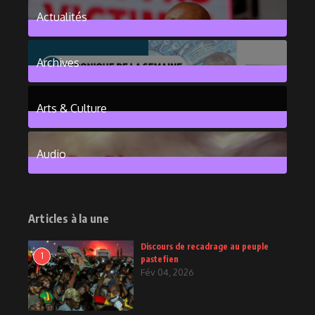
Actualités
376
Posts
Archives
101
Posts
Arts & Culture
6
Posts
Audio
2
Posts
Articles à la une
Discours de recadrage au peuple
1
pastefien
Fév 04, 2026