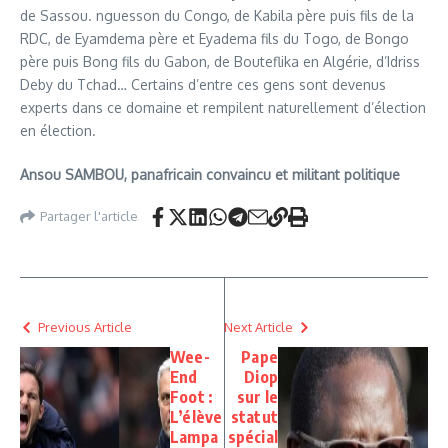
de Sassou. nguesson du Congo, de Kabila père puis fils de la
RDC, de Eyamdema père et Eyadema fils du Togo, de Bongo
père puis Bong fils du Gabon, de Bouteflika en Algérie, d’Idriss
Deby du Tchad… Certains d’entre ces gens sont devenus
experts dans ce domaine et rempilent naturellement d’élection
en élection.
Ansou SAMBOU, panafricain convaincu et militant politique
Partager l'article
Previous Article
Next Article
Wee-
Pape
End
Diop
Foot :
sur le
L’élève
statut
Lampa
spécial