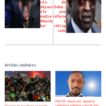
rd a
de
dépass
Dakar :
é le
une
maître
réform
Mourin
e
ho!
rétrog
rade
Articles similaires
PASTEF, douze ans : quand la
cohérence politique s’inscrit dan ...
Discours de recadrage au peuple