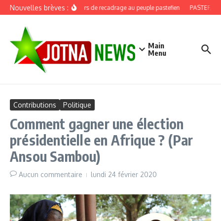
Aller au contenu
Nouvelles brèves :
Discours de recadrage au peuple pastefien
PASTEF, douz
Main
Menu
Contributions
Politique
Comment gagner une élection
présidentielle en Afrique ? (Par
Ansou Sambou)
Aucun commentaire
lundi 24 février 2020