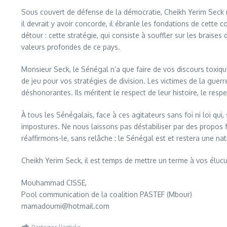
Sous couvert de défense de la démocratie, Cheikh Yerim Seck mi
il devrait y avoir concorde, il ébranle les fondations de cette c
détour : cette stratégie, qui consiste à souffler sur les braise
valeurs profondes de ce pays.
Monsieur Seck, le Sénégal n’a que faire de vos discours toxiqu
de jeu pour vos stratégies de division. Les victimes de la gue
déshonorantes. Ils méritent le respect de leur histoire, le respec
À tous les Sénégalais, face à ces agitateurs sans foi ni loi qui
impostures. Ne nous laissons pas déstabiliser par des propos fa
réaffirmons-le, sans relâche : le Sénégal est et restera une natio
Cheikh Yerim Seck, il est temps de mettre un terme à vos élucu
Mouhammad CISSE,
Pool communication de la coalition PASTEF (Mbour)
mamadoumi@hotmail.com