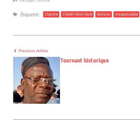
Partager l'article
Étiquetté :
Chantre
Cheikh Yérim Seck
division
irresponsable
Previous Article
Tournant historique