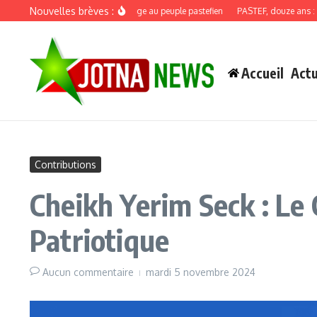
Aller au contenu
Nouvelles brèves :
Discours de recadrage au peuple pastefien
PASTEF, douze ans : quand la
Accueil
Actu
Contributions
Cheikh Yerim Seck : Le 
Patriotique
Aucun commentaire
mardi 5 novembre 2024