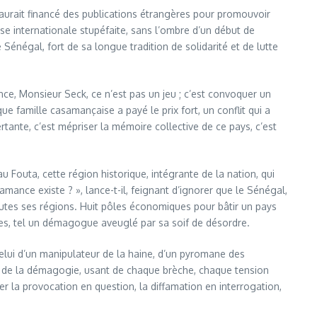
t aurait financé des publications étrangères pour promouvoir
se internationale stupéfaite, sans l’ombre d’un début de
 Sénégal, fort de sa longue tradition de solidarité et de lutte
ce, Monsieur Seck, ce n’est pas un jeu ; c’est convoquer un
e famille casamançaise a payé le prix fort, un conflit qui a
tante, c’est mépriser la mémoire collective de ce pays, c’est
Fouta, cette région historique, intégrante de la nation, qui
mance existe ? », lance-t-il, feignant d’ignorer que le Sénégal,
utes ses régions. Huit pôles économiques pour bâtir un pays
ales, tel un démagogue aveuglé par sa soif de désordre.
celui d’un manipulateur de la haine, d’un pyromane des
es de la démagogie, usant de chaque brèche, chaque tension
ser la provocation en question, la diffamation en interrogation,