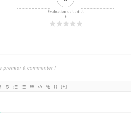
Évaluation de l'articl
e
{}
[+]