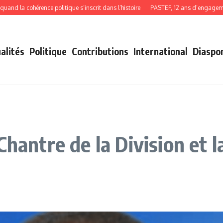
 cohérence politique s’inscrit dans l’histoire
PASTEF, 12 ans d’engagement, de
alités
Politique
Contributions
International
Diaspo
Chantre de la Division et 