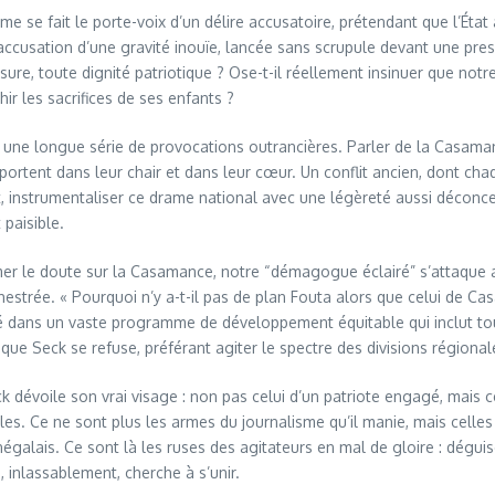
e se fait le porte-voix d’un délire accusatoire, prétendant que l’Éta
ccusation d’une gravité inouïe, lancée sans scrupule devant une pres
re, toute dignité patriotique ? Ose-t-il réellement insinuer que notre
ir les sacrifices de ses enfants ?
 une longue série de provocations outrancières. Parler de la Casaman
ortent dans leur chair et dans leur cœur. Un conflit ancien, dont chaqu
t, instrumentaliser ce drame national avec une légèreté aussi déconcer
paisible.
er le doute sur la Casamance, notre “démagogue éclairé” s’attaque au 
estrée. « Pourquoi n’y a-t-il pas de plan Fouta alors que celui de Casa
é dans un vaste programme de développement équitable qui inclut to
e que Seck se refuse, préférant agiter le spectre des divisions région
ck dévoile son vrai visage : non pas celui d’un patriote engagé, mais 
ales. Ce ne sont plus les armes du journalisme qu’il manie, mais cell
Sénégalais. Ce sont là les ruses des agitateurs en mal de gloire : dégui
i, inlassablement, cherche à s’unir.