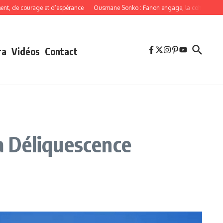
 courage et d’espérance
Ousmane Sonko : Fanon engage, la cohérence oblige
ra
Vidéos
Contact
la Déliquescence