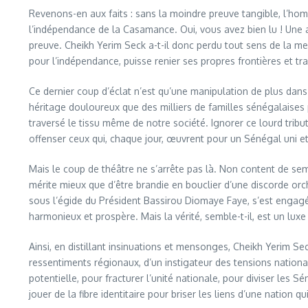
Revenons-en aux faits : sans la moindre preuve tangible, l’homm
l’indépendance de la Casamance. Oui, vous avez bien lu ! Une a
preuve. Cheikh Yerim Seck a-t-il donc perdu tout sens de la mesu
pour l’indépendance, puisse renier ses propres frontières et trah
Ce dernier coup d’éclat n’est qu’une manipulation de plus dans
héritage douloureux que des milliers de familles sénégalaises p
traversé le tissu même de notre société. Ignorer ce lourd tribu
offenser ceux qui, chaque jour, œuvrent pour un Sénégal uni et 
Mais le coup de théâtre ne s’arrête pas là. Non content de sem
mérite mieux que d’être brandie en bouclier d’une discorde orch
sous l’égide du Président Bassirou Diomaye Faye, s’est engag
harmonieux et prospère. Mais la vérité, semble-t-il, est un lux
Ainsi, en distillant insinuations et mensonges, Cheikh Yerim Se
ressentiments régionaux, d’un instigateur des tensions nation
potentielle, pour fracturer l’unité nationale, pour diviser les 
jouer de la fibre identitaire pour briser les liens d’une nation qu