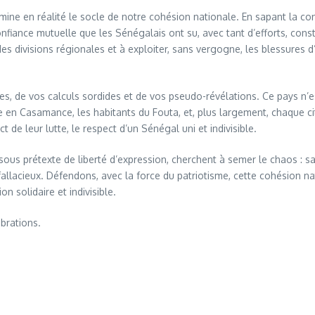
ne en réalité le socle de notre cohésion nationale. En sapant la conf
onfiance mutuelle que les Sénégalais ont su, avec tant d’efforts, constr
s des divisions régionales et à exploiter, sans vergogne, les blessure
es, de vos calculs sordides et de vos pseudo-révélations. Ce pays n’
rre en Casamance, les habitants du Fouta, et, plus largement, chaque 
t de leur lutte, le respect d’un Sénégal uni et indivisible.
, sous prétexte de liberté d’expression, cherchent à semer le chaos : sa
llacieux. Défendons, avec la force du patriotisme, cette cohésion nat
n solidaire et indivisible.
brations.